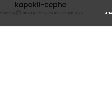
kapakli-cephe
Posted by
Piksel Alüminyum
On 19 Nisan 2026
ANA