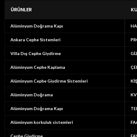
ÜRÜNLER
K
Alüminyum Doğrama Kapı
HA
Ankara Cephe Sistemleri
PR
Villa Dış Cephe Giydirme
Gİ
Alüminyum Cephe Kaplama
ÇE
Alüminyum Cephe Giydirme Sistemleri
Kİ
Alüminyum Doğrama
KV
Alüminyum Doğrama Kapı
TE
Alüminyum korkuluk sistemleri
FA
Cephe Giydirme
FA