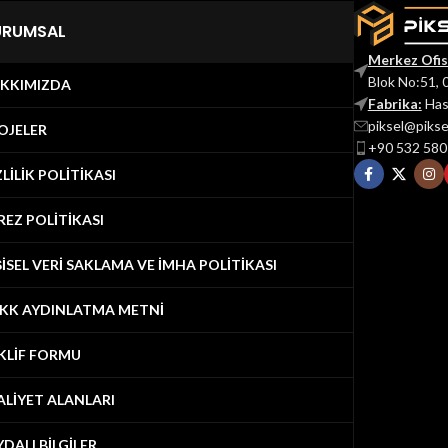
URUMSAL
Merkez Ofis
Blok No:51, 
KKIMIZDA
Fabrika:
Has
piksel@piks
OJELER
+90 532 580
ZLİLİK POLİTİKASI
REZ POLİTİKASI
ŞİSEL VERİ SAKLAMA VE İMHA POLİTİKASI
KK AYDINLATMA METNİ
KLİF FORMU
ALİYET ALANLARI
YDALI BİLGİLER