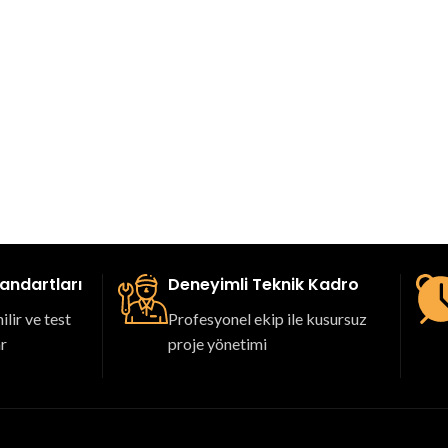
tandartları
Deneyimli Teknik Kadro
lir ve test
Profesyonel ekip ile kusursuz
ar
proje yönetimi