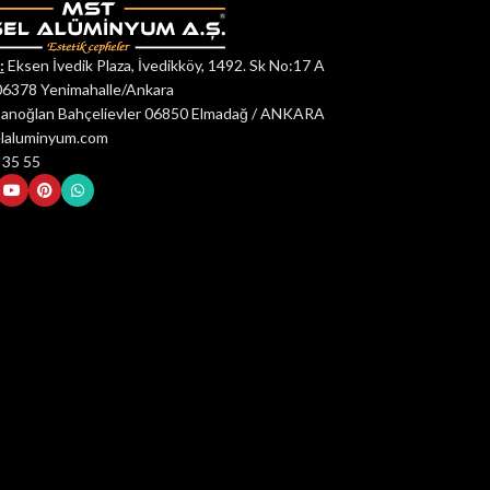
:
Eksen İvedik Plaza, İvedikköy, 1492. Sk No:17 A
06378 Yenimahalle/Ankara
anoğlan Bahçelievler 06850 Elmadağ / ANKARA
elaluminyum.com
 35 55