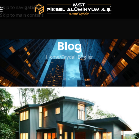
Skip to navigation
Skip to main content
Blog
Home
Faydalı Bilgiler
FAYDALI BILGILER
Villa Dış Cephe Giydirme
Piksel Alüminyum
On 3 Haziran 2018