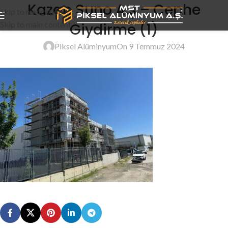
Kazan Suno A.ş – Cephe
Skip to navigation
Skip to main content
Giydirme (1)
Piksel Alüminyum
On 9 Temmuz 2024