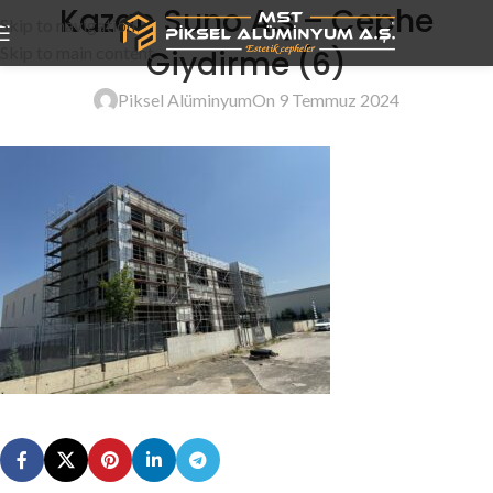
Kazan Suno A.ş – Cephe
Skip to navigation
Skip to main content
Giydirme (6)
Piksel Alüminyum
On 9 Temmuz 2024