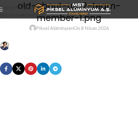
old-about-us-2-team-
Skip to navigation
Skip to main content
member-1.png
Piksel Alüminyum
On 8 Nisan 2026