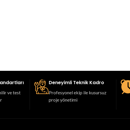
tandartları
Deneyimli Teknik Kadro
lir ve test
Profesyonel ekip ile kusursuz
ar
proje yönetimi