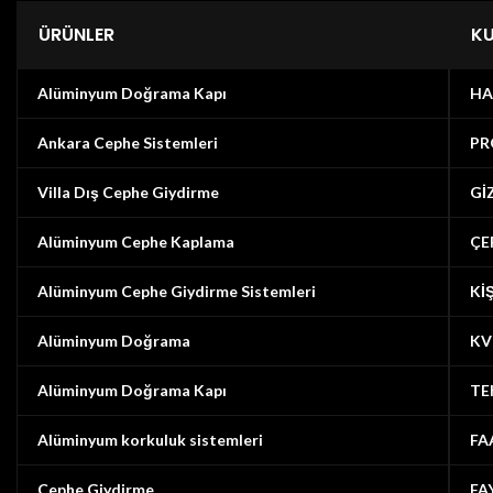
ÜRÜNLER
K
Alüminyum Doğrama Kapı
HA
Ankara Cephe Sistemleri
PR
Villa Dış Cephe Giydirme
Gİ
Alüminyum Cephe Kaplama
ÇE
Alüminyum Cephe Giydirme Sistemleri
Kİ
Alüminyum Doğrama
KV
Alüminyum Doğrama Kapı
TE
Alüminyum korkuluk sistemleri
FA
Cephe Giydirme
FA