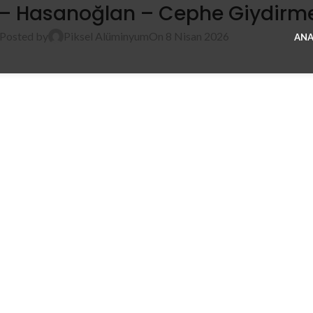
– Hasanoğlan – Cephe Giydirme
Posted by
Piksel Alüminyum
On 8 Nisan 2026
ANA