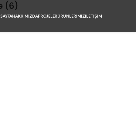
 (6)
SAYFA
HAKKIMIZDA
PROJELER
ÜRÜNLERIMIZ
İLETİŞİM