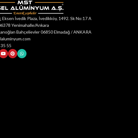
:
Eksen İvedik Plaza, İvedikköy, 1492. Sk No:17 A
06378 Yenimahalle/Ankara
anoğlan Bahçelievler 06850 Elmadağ / ANKARA
elaluminyum.com
 35 55