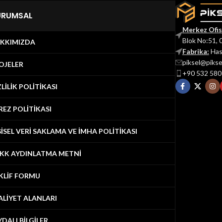
URUMSAL
Merkez Ofis
Blok No:51, 
KKIMIZDA
Fabrika:
Has
piksel@piks
OJELER
+90 532 580
ZLİLİK POLİTİKASI
REZ POLİTİKASI
ŞİSEL VERİ SAKLAMA VE İMHA POLİTİKASI
KK AYDINLATMA METNİ
KLİF FORMU
ALİYET ALANLARI
YDALI BİLGİLER