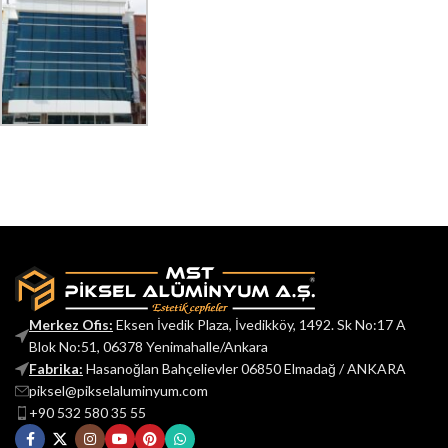
Merkez Ofis:
Eksen İvedik Plaza, İvedikköy, 1492. Sk No:17 A
Blok No:51, 06378 Yenimahalle/Ankara
Fabrika:
Hasanoğlan Bahçelievler 06850 Elmadağ / ANKARA
piksel@pikselaluminyum.com
+90 532 580 35 55