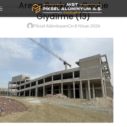
Arena Baykar – Cephe
Skip to navigation
Skip to main content
Giydirme (13)
Piksel Alüminyum
On 8 Nisan 2026