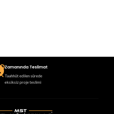
Zamanında Teslimat
Taahhüt edilen sürede
eksiksiz proje teslimi