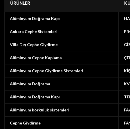
ÜRÜNLER
K
Alüminyum Doğrama Kapı
HA
Ankara Cephe Sistemleri
PR
Villa Dış Cephe Giydirme
Gİ
Alüminyum Cephe Kaplama
ÇE
Alüminyum Cephe Giydirme Sistemleri
Kİ
Alüminyum Doğrama
KV
Alüminyum Doğrama Kapı
TE
Alüminyum korkuluk sistemleri
FA
Cephe Giydirme
FA