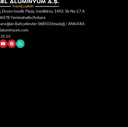
:
Eksen İvedik Plaza, İvedikköy, 1492. Sk No:17 A
06378 Yenimahalle/Ankara
anoğlan Bahçelievler 06850 Elmadağ / ANKARA
elaluminyum.com
 35 55