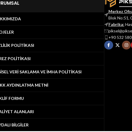
URUMSAL
Merkez Ofis
Blok No:51, 
KKIMIZDA
Fabrika:
Has
piksel@piks
OJELER
+90 532 580
ZLİLİK POLİTİKASI
REZ POLİTİKASI
ŞİSEL VERİ SAKLAMA VE İMHA POLİTİKASI
KK AYDINLATMA METNİ
KLİF FORMU
ALİYET ALANLARI
YDALI BİLGİLER