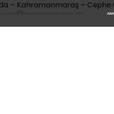
ıda – Kahramanmaraş – Cephe G
Posted by
Piksel Alüminyum
On 9 Kasım 2022
ANA