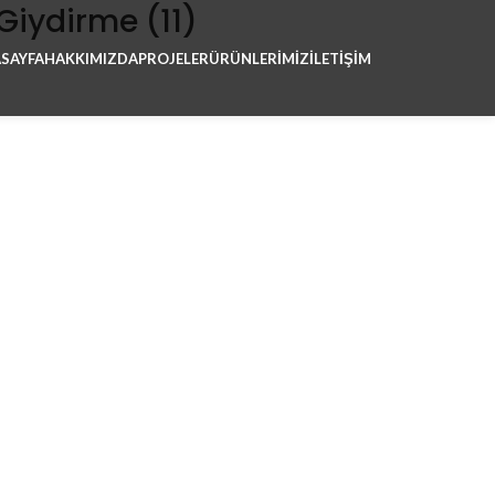
iydirme (11)
SAYFA
HAKKIMIZDA
PROJELER
ÜRÜNLERIMIZ
İLETİŞİM