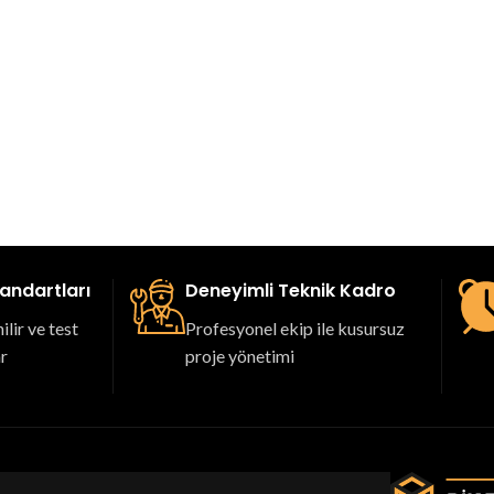
tandartları
Deneyimli Teknik Kadro
lir ve test
Profesyonel ekip ile kusursuz
ar
proje yönetimi