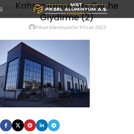
Kahramanmaraş Cephe
Skip to navigation
Skip to main content
Giydirme (2)
Piksel Alüminyum
On 9 Ocak 2023