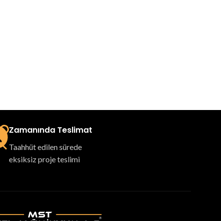
Zamanında Teslimat
Taahhüt edilen sürede
eksiksiz proje teslimi