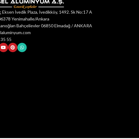
:
Eksen İvedik Plaza, İvedikköy, 1492. Sk No:17 A
06378 Yenimahalle/Ankara
anoğlan Bahçelievler 06850 Elmadağ / ANKARA
elaluminyum.com
 35 55