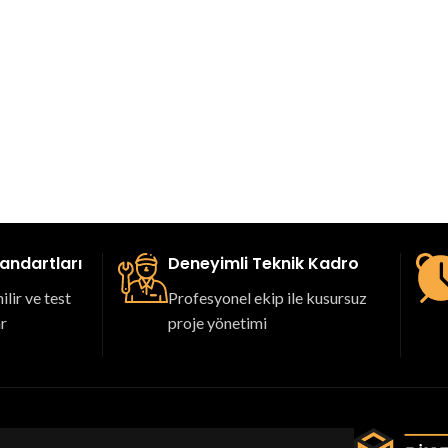
tandartları
Deneyimli Teknik Kadro
lir ve test
Profesyonel ekip ile kusursuz
ar
proje yönetimi