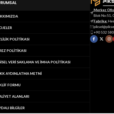
URUMSAL
Merkez Ofis
Blok No:51, 
KKIMIZDA
Fabrika:
Has
piksel@piks
OJELER
+90 532 580
ZLİLİK POLİTİKASI
REZ POLİTİKASI
ŞİSEL VERİ SAKLAMA VE İMHA POLİTİKASI
KK AYDINLATMA METNİ
KLİF FORMU
ALİYET ALANLARI
YDALI BİLGİLER