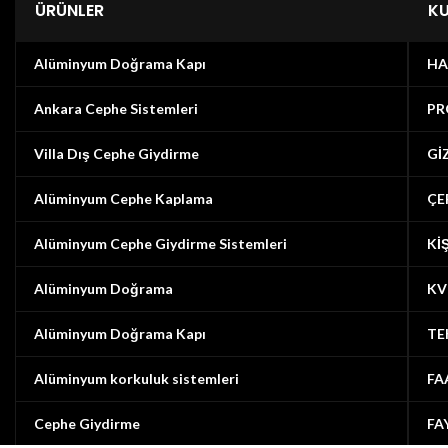
ÜRÜNLER
K
Alüminyum Doğrama Kapı
HA
Ankara Cephe Sistemleri
PR
Villa Dış Cephe Giydirme
Gİ
Alüminyum Cephe Kaplama
ÇE
Alüminyum Cephe Giydirme Sistemleri
Kİ
Alüminyum Doğrama
KV
Alüminyum Doğrama Kapı
TE
Alüminyum korkuluk sistemleri
FA
Cephe Giydirme
FA