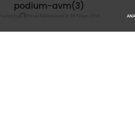
podium-avm(3)
Posted by
Piksel Alüminyum
On 18 Nisan 2018
ANA