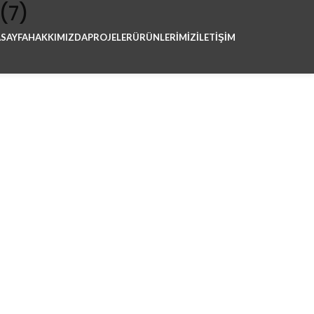
(7)
SAYFA
HAKKIMIZDA
PROJELER
ÜRÜNLERIMIZ
İLETİŞİM