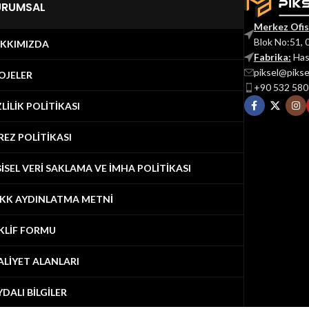
URUMSAL
Merkez Ofis
Blok No:51, 
KKIMIZDA
Fabrika:
Has
piksel@piks
OJELER
+90 532 580
ZLİLİK POLİTİKASI
REZ POLİTİKASI
ŞİSEL VERİ SAKLAMA VE İMHA POLİTİKASI
KK AYDINLATMA METNİ
KLİF FORMU
ALİYET ALANLARI
YDALI BİLGİLER