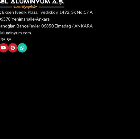
:
Eksen İvedik Plaza, İvedikköy, 1492. Sk No:17 A
06378 Yenimahalle/Ankara
anoğlan Bahçelievler 06850 Elmadağ / ANKARA
elaluminyum.com
 35 55