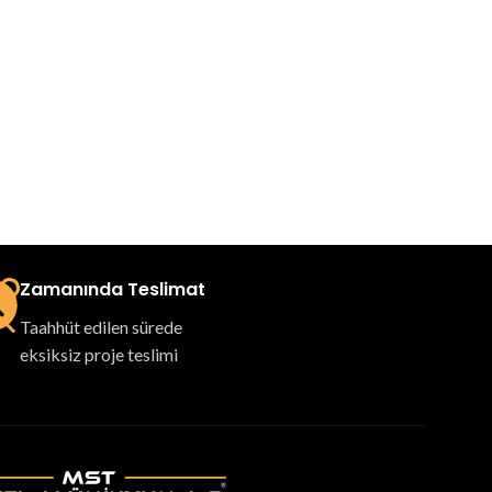
Zamanında Teslimat
Taahhüt edilen sürede
eksiksiz proje teslimi