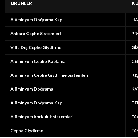
ÜRÜNLER
K
Alüminyum Doğrama Kapı
HA
Ankara Cephe Sistemleri
PR
Villa Dış Cephe Giydirme
Gİ
Alüminyum Cephe Kaplama
ÇE
Alüminyum Cephe Giydirme Sistemleri
Kİ
Alüminyum Doğrama
KV
Alüminyum Doğrama Kapı
TE
Alüminyum korkuluk sistemleri
FA
Cephe Giydirme
FA