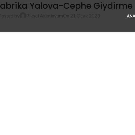
fabrika Yalova-Cephe Giydirme 
Posted by
Piksel Alüminyum
On 21 Ocak 2023
ANA