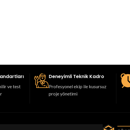
tandartları
Deneyimli Teknik Kadro
lir ve test
Profesyonel ekip ile kusursuz
ar
proje yönetimi