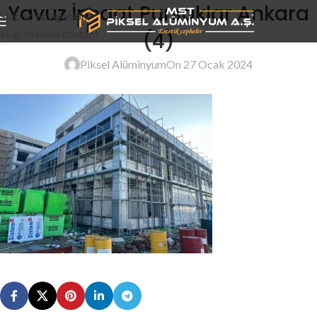
Yavuz İnşaat Pursaklar Ankara
Skip to navigation
Skip to main content
(4)
Piksel Alüminyum
On 27 Ocak 2024