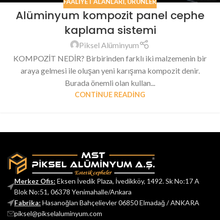
FAALIYET ALANLARI
,
ÜRÜNLER
Alüminyum kompozit panel cephe
kaplama sistemi
Piksel Alüminyum
KOMPOZİT NEDİR? Birbirinden farklı iki malzemenin bir
araya gelmesi ile oluşan yeni karışıma kompozit denir.
Burada önemli olan kullan...
CONTINUE READING
Merkez Ofis:
Eksen İvedik Plaza, İvedikköy, 1492. Sk No:17 A
Blok No:51, 06378 Yenimahalle/Ankara
Fabrika:
Hasanoğlan Bahçelievler 06850 Elmadağ / ANKARA
piksel@pikselaluminyum.com