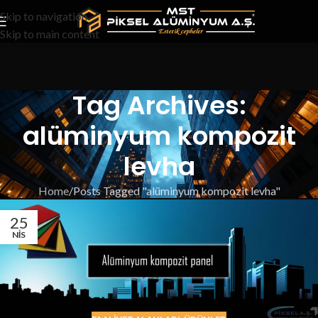
Skip to navigation
Skip to main content
Tag Archives:
alüminyum kompozit
levha
Home
Posts Tagged "alüminyum kompozit levha"
25
NIS