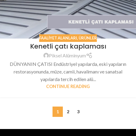
FAALIYET ALANLARI
,
ÜRÜNLER
Kenetli çatı kaplaması
Piksel Alüminyum
DÜNYANIN ÇATISI Endüstriyel yapılarda, eski yapıların
restorasyonunda, müze, camii, havalimanı ve sanatsal
yapılarda tercih edilen alü...
CONTINUE READING
1
2
3