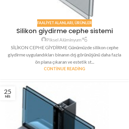
FAALIYET ALANLARI
,
ÜRÜNLER
Silikon giydirme cephe sistemi
Piksel Alüminyum
SİLİKON CEPHE GİYDİRME Günümüzde silikon cephe
giydirme uygulandıkları binanın dış görünüşünü daha fazla
ön plana çıkaran ve estetik st...
CONTINUE READING
25
NIS