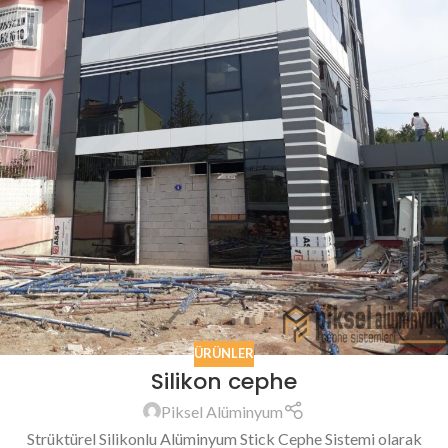
ÜRÜNLER
Silikon cephe
Piksel Alüminyum
Strüktürel Silikonlu Alüminyum Stick Cephe Sistemi olarak