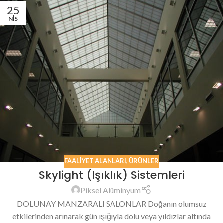
25
NIS
FAALIYET ALANLARI
,
ÜRÜNLER
Skylight (Işıklık) Sistemleri
Piksel Alüminyum
DOLUNAY MANZARALI SALONLAR Doğanın olumsuz
etkilerinden arınarak gün ışığıyla dolu veya yıldızlar altında