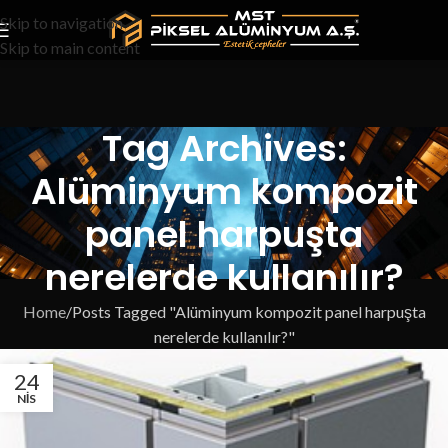
Skip to navigation
Skip to main content
Tag Archives:
Alüminyum kompozit
panel harpuşta
nerelerde kullanılır?
Home
Posts Tagged "Alüminyum kompozit panel harpuşta
nerelerde kullanılır?"
24
NIS