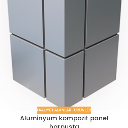
FAALIYET ALANLARI
,
ÜRÜNLER
Alüminyum kompozit panel
harpuşta