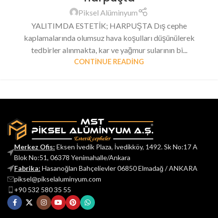
Piksel Alüminyum
YALITIMDA ESTETİK; HARPUŞTA Dış cephe
kaplamalarında olumsuz hava koşulları düşünülerek
tedbirler alınmakta, kar ve yağmur sularının bi...
CONTINUE READING
Merkez Ofis:
Eksen İvedik Plaza, İvedikköy, 1492. Sk No:17 A
Blok No:51, 06378 Yenimahalle/Ankara
Fabrika:
Hasanoğlan Bahçelievler 06850 Elmadağ / ANKARA
piksel@pikselaluminyum.com
+90 532 580 35 55