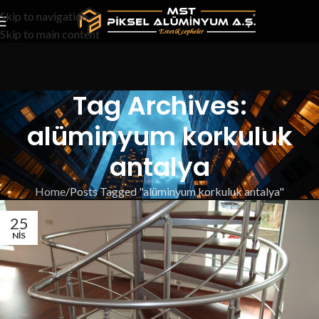
Skip to navigation
Skip to main content
Tag Archives:
alüminyum korkuluk
antalya
Home
Posts Tagged "alüminyum korkuluk antalya"
25
NIS