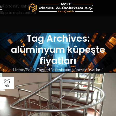
Skip to navigation
Skip to main content
Tag Archives:
alüminyum küpeşte
fiyatları
Home
Posts Tagged "alüminyum küpeşte fiyatları"
25
NIS